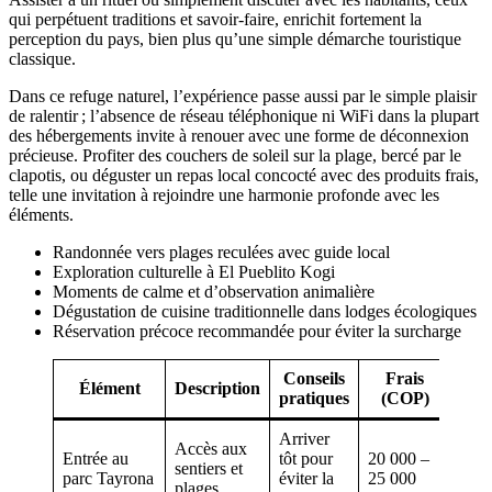
qui perpétuent traditions et savoir-faire, enrichit fortement la
perception du pays, bien plus qu’une simple démarche touristique
classique.
Dans ce refuge naturel, l’expérience passe aussi par le simple plaisir
de ralentir ; l’absence de réseau téléphonique ni WiFi dans la plupart
des hébergements invite à renouer avec une forme de déconnexion
précieuse. Profiter des couchers de soleil sur la plage, bercé par le
clapotis, ou déguster un repas local concocté avec des produits frais,
telle une invitation à rejoindre une harmonie profonde avec les
éléments.
Randonnée vers plages reculées avec guide local
Exploration culturelle à El Pueblito Kogi
Moments de calme et d’observation animalière
Dégustation de cuisine traditionnelle dans lodges écologiques
Réservation précoce recommandée pour éviter la surcharge
Conseils
Frais
Élément
Description
pratiques
(COP)
Arriver
Accès aux
Entrée au
tôt pour
20 000 –
sentiers et
parc Tayrona
éviter la
25 000
plages