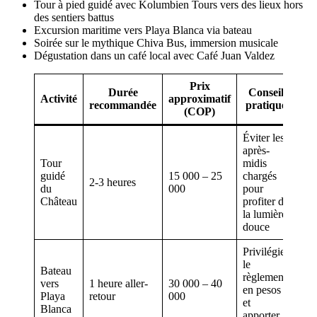
Tour à pied guidé avec Kolumbien Tours vers des lieux hors
des sentiers battus
Excursion maritime vers Playa Blanca via bateau
Soirée sur le mythique Chiva Bus, immersion musicale
Dégustation dans un café local avec Café Juan Valdez
Prix
Durée
Conseil
Activité
approximatif
recommandée
pratique
(COP)
Éviter les
après-
Tour
midis
guidé
15 000 – 25
chargés
2-3 heures
du
000
pour
Château
profiter de
la lumière
douce
Privilégier
le
Bateau
règlement
vers
1 heure aller-
30 000 – 40
en pesos
Playa
retour
000
et
Blanca
apporter