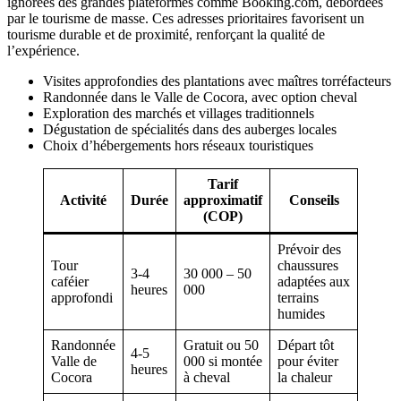
ignorées des grandes plateformes comme Booking.com, débordées
par le tourisme de masse. Ces adresses prioritaires favorisent un
tourisme durable et de proximité, renforçant la qualité de
l’expérience.
Visites approfondies des plantations avec maîtres torréfacteurs
Randonnée dans le Valle de Cocora, avec option cheval
Exploration des marchés et villages traditionnels
Dégustation de spécialités dans des auberges locales
Choix d’hébergements hors réseaux touristiques
Tarif
Activité
Durée
approximatif
Conseils
(COP)
Prévoir des
Tour
chaussures
3-4
30 000 – 50
caféier
adaptées aux
heures
000
approfondi
terrains
humides
Randonnée
Gratuit ou 50
Départ tôt
4-5
Valle de
000 si montée
pour éviter
heures
Cocora
à cheval
la chaleur