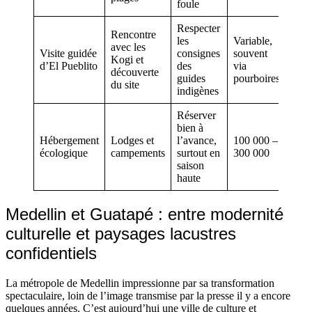
foule
Respecter
Rencontre
les
Variable,
avec les
Visite guidée
consignes
souvent
Kogi et
d’El Pueblito
des
via
découverte
guides
pourboires
du site
indigènes
Réserver
bien à
Hébergement
Lodges et
l’avance,
100 000 –
écologique
campements
surtout en
300 000
saison
haute
Medellin et Guatapé : entre modernité
culturelle et paysages lacustres
confidentiels
La métropole de Medellin impressionne par sa transformation
spectaculaire, loin de l’image transmise par la presse il y a encore
quelques années. C’est aujourd’hui une ville de culture et