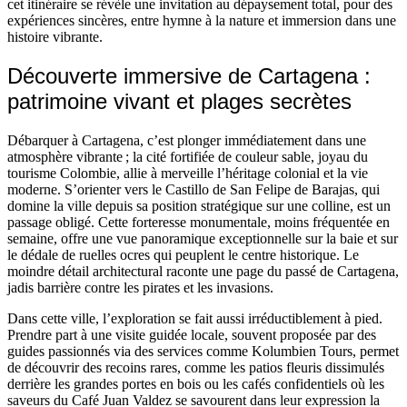
cet itinéraire se révèle une invitation au dépaysement total, pour des
expériences sincères, entre hymne à la nature et immersion dans une
histoire vibrante.
Découverte immersive de Cartagena :
patrimoine vivant et plages secrètes
Débarquer à Cartagena, c’est plonger immédiatement dans une
atmosphère vibrante ; la cité fortifiée de couleur sable, joyau du
tourisme Colombie, allie à merveille l’héritage colonial et la vie
moderne. S’orienter vers le Castillo de San Felipe de Barajas, qui
domine la ville depuis sa position stratégique sur une colline, est un
passage obligé. Cette forteresse monumentale, moins fréquentée en
semaine, offre une vue panoramique exceptionnelle sur la baie et sur
le dédale de ruelles ocres qui peuplent le centre historique. Le
moindre détail architectural raconte une page du passé de Cartagena,
jadis barrière contre les pirates et les invasions.
Dans cette ville, l’exploration se fait aussi irréductiblement à pied.
Prendre part à une visite guidée locale, souvent proposée par des
guides passionnés via des services comme Kolumbien Tours, permet
de découvrir des recoins rares, comme les patios fleuris dissimulés
derrière les grandes portes en bois ou les cafés confidentiels où les
saveurs du Café Juan Valdez se savourent dans leur expression la