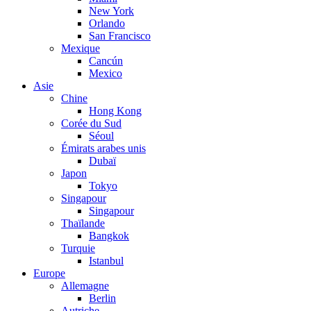
New York
Orlando
San Francisco
Mexique
Cancún
Mexico
Asie
Chine
Hong Kong
Corée du Sud
Séoul
Émirats arabes unis
Dubaï
Japon
Tokyo
Singapour
Singapour
Thaïlande
Bangkok
Turquie
Istanbul
Europe
Allemagne
Berlin
Autriche