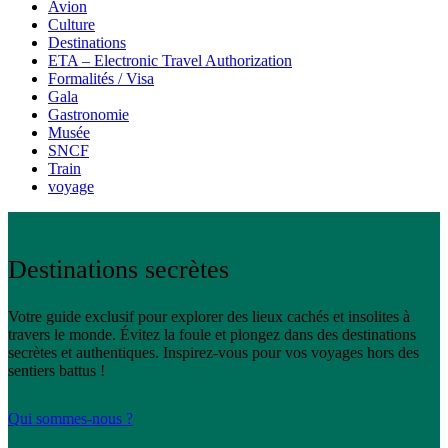
Avion
Culture
Destinations
ETA – Electronic Travel Authorization
Formalités / Visa
Gala
Gastronomie
Musée
SNCF
Train
voyage
Destinations secrètes
Votre guide exclusif pour explorer des lieux cachés et insolites à
travers le monde. Évitez la foule et plongez dans des destinations
secrètes et authentiques. Inspirez-vous pour vos voyages hors des
sentiers battus !
Qui sommes-nous ?