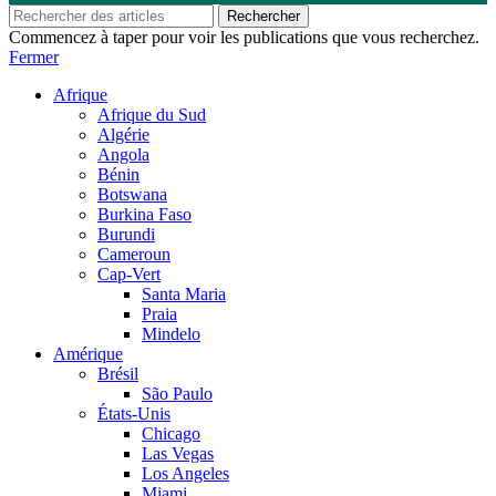
Rechercher
Commencez à taper pour voir les publications que vous recherchez.
Fermer
Afrique
Afrique du Sud
Algérie
Angola
Bénin
Botswana
Burkina Faso
Burundi
Cameroun
Cap-Vert
Santa Maria
Praia
Mindelo
Amérique
Brésil
São Paulo
États-Unis
Chicago
Las Vegas
Los Angeles
Miami