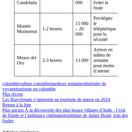
Candelaria
000
éviter la
foule
Privilégier
15 000
le
Montée
1-2 heures
– 20
téléphérique
Montserrat
000
pour la
sécurité
Arriver en
milieu de
Museo del
2-3 heures
13 000
semaine
Oro
pour moins
d’attente
colombie
culture colombienne
deux semaines
itinéraire de
voyage
tourisme en colombie
Plus récent
Les Barcelonais s’opposent au tourisme de masse en 2024
Retour à la liste
Plus ancien
À la découverte des plus beaux villages d’Italie : l’exil
de Dante et l’ambiance cinématographique de James Bond, loin des
foules