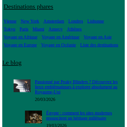
Destinations phares
Vienne
New York
Amsterdam
Londres
Lisbonne
Tokyo
Paris
Miami
Annecy
Athènes
Voyage en Afrique
Voyage en Amérique
Voyage en Asie
Voyage en Europe
Voyage en Océanie
Liste des destinations
Le blog
Passionné par Peaky Blinders ? Découvrez les
lieux emblématiques à explorer absolument au
Royaume-Uni
20/03/2026
Égypte : comment les sites modernes
ressuscitent un héritage millénaire
19/03/2026