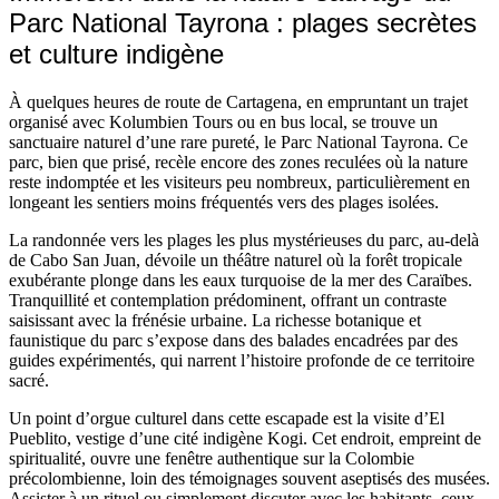
Parc National Tayrona : plages secrètes
et culture indigène
À quelques heures de route de Cartagena, en empruntant un trajet
organisé avec Kolumbien Tours ou en bus local, se trouve un
sanctuaire naturel d’une rare pureté, le Parc National Tayrona. Ce
parc, bien que prisé, recèle encore des zones reculées où la nature
reste indomptée et les visiteurs peu nombreux, particulièrement en
longeant les sentiers moins fréquentés vers des plages isolées.
La randonnée vers les plages les plus mystérieuses du parc, au-delà
de Cabo San Juan, dévoile un théâtre naturel où la forêt tropicale
exubérante plonge dans les eaux turquoise de la mer des Caraïbes.
Tranquillité et contemplation prédominent, offrant un contraste
saisissant avec la frénésie urbaine. La richesse botanique et
faunistique du parc s’expose dans des balades encadrées par des
guides expérimentés, qui narrent l’histoire profonde de ce territoire
sacré.
Un point d’orgue culturel dans cette escapade est la visite d’El
Pueblito, vestige d’une cité indigène Kogi. Cet endroit, empreint de
spiritualité, ouvre une fenêtre authentique sur la Colombie
précolombienne, loin des témoignages souvent aseptisés des musées.
Assister à un rituel ou simplement discuter avec les habitants, ceux