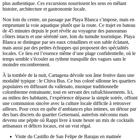
plus authentique. Ces excursions nourrissent les sens en mêlant
histoire, architecture et gastronomie locale.
Non loin du centre, un passage par Playa Blanca s’impose, mais en
empruntant la voie aquatique plutôt que la route. Ce trajet en bateau
de 45 minutes depuis le port révèle au voyageur des panoramas
côtiers intacts et une sérénité rare, loin du tumulte touristique. Playa
Blanca se distingue par ses eaux cristallines et son sable éclatant,
mais aussi par des petites échoppes qui proposent des spécialités
locales. Ce lieu est l’essence même d’une plage confidentielle, où le
temps semble s’écouler au rythme tranquille des vagues sans le
moindre encombrement.
À la tombée de la nuit, Cartagena dévoile son âme festive dans une
modalité typique : le Chiva Bus. Ce bus coloré sillonne les quartiers
populaires en diffusant du vallenato, musique traditionnelle
colombienne entrainante, tout en servant des rafraîchissements. Ici,
au milieu des habitants, l’expérience dépasse la simple soirée, offrant
une communion sincère avec la culture locale difficile à retrouver
ailleurs. Pour ceux en quête d’ambiances plus intimes, un détour par
des bars discrets du quartier Getsemaní, autrefois méconnu mais
devenu une pépite où Rappi livre à toute heure un mix de cocktails
artisanaux et délices locaux, est un vrai régal.
Visite du Castillo de San Felipe de Barajas en matinée