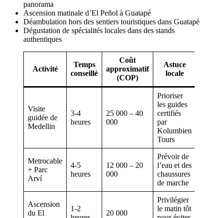
panorama
Ascension matinale d’El Peñol à Guatapé
Déambulation hors des sentiers touristiques dans Guatapé
Dégustation de spécialités locales dans des stands
authentiques
Coût
Temps
Astuce
Activité
approximatif
conseillé
locale
(COP)
Prioriser
les guides
Visite
3-4
25 000 – 40
certifiés
guidée de
heures
000
par
Medellin
Kolumbien
Tours
Prévoir de
Metrocable
4-5
12 000 – 20
l’eau et des
+ Parc
heures
000
chaussures
Arví
de marche
Privilégier
Ascension
1-2
le matin tôt
du El
20 000
heures
pour éviter