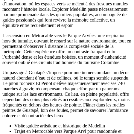
d’innovation, où les espaces verts se mêlent à des fresques murales
racontant l’histoire locale. Explorer Medellin passe nécessairement
par une promenade dans les quartiers populaires, accompagnée de
guides passionnés qui font revivre la mémoire collective, un
équilibre entre recueillement et espoir.
L’ascension en Metrocable vers le Parque Arví est une respiration
hors du tumulte, ouvrant le regard sur la nature environnante, tout en
permettant d’observer à distance la complexité sociale de la
métropole. Cette expérience offre un contraste frappant entre
l’urbanité dense et les étendues boisées, un moment d’authenticité
souvent oublié des circuits traditionnels du tourisme Colombie.
Un passage à Guatapé s’impose pour une immersion dans un décor
naturel abondant d’eau et de collines, où le temps semble suspendu.
Le piton rocheux El Peñol s’élève majestueusement avec ses 740
marches à gravir, récompensant chaque effort par un panorama
unique sur les lacs environnants. Ce lieu, en pleine popularité, offre
cependant des coins plus retirés accessibles aux explorateurs, moins
fréquentés en dehors des heures de pointe. Flâner dans les ruelles
peintes de Guatapé, loin des foules, permet de savourer l’ambiance
colorée et décontractée des lieux.
Visite guidée artistique et historique de Medellin
Trajet en Metrocable vers Parque Arví pour randonnée et