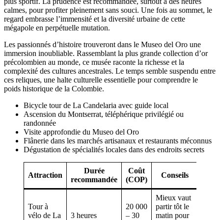
plus sportif. La prudence est recommandée, surtout à des heures
calmes, pour profiter pleinement sans souci. Une fois au sommet, le
regard embrasse l’immensité et la diversité urbaine de cette
mégapole en perpétuelle mutation.
Les passionnés d’histoire trouveront dans le Museo del Oro une
immersion inoubliable. Rassemblant la plus grande collection d’or
précolombien au monde, ce musée raconte la richesse et la
complexité des cultures ancestrales. Le temps semble suspendu entre
ces reliques, une halte culturelle essentielle pour comprendre le
poids historique de la Colombie.
Bicycle tour de La Candelaria avec guide local
Ascension du Montserrat, téléphérique privilégié ou
randonnée
Visite approfondie du Museo del Oro
Flânerie dans les marchés artisanaux et restaurants méconnus
Dégustation de spécialités locales dans des endroits secrets
Durée
Coût
Attraction
Conseils
recommandée
(COP)
Mieux vaut
Tour à
20 000
partir tôt le
vélo de La
3 heures
– 30
matin pour